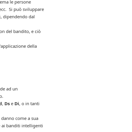
stema le persone
ecc. Si può sviluppare
di, dipendendo dal
on del bandito, e ciò
’applicazione della
nde ad un
o.
d
,
Ds
e
Di
, o in tanti
to danno come a sua
ai banditi intelligenti