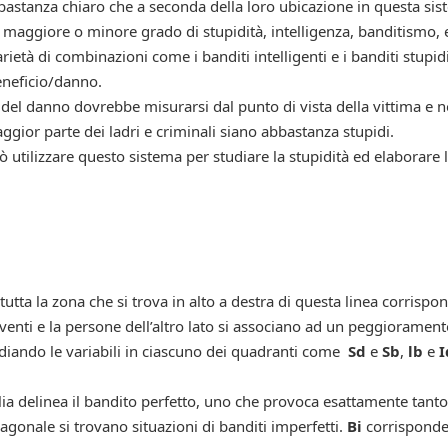
bastanza chiaro che a seconda della loro ubicazione in questa si
maggiore o minore grado di stupidità, intelligenza, banditismo, 
rietà di combinazioni come i banditi intelligenti e i banditi stupi
eneficio/danno.
 del danno dovrebbe misurarsi dal punto di vista della vittima e n
aggior parte dei ladri e criminali siano abbastanza stupidi.
utilizzare questo sistema per studiare la stupidità ed elaborare l
utta la zona che si trova in alto a destra di questa linea corrispo
venti e la persone dell’altro lato si associano ad un peggiorament
tudiando le variabili in ciascuno dei quadranti come
Sd
e
Sb
,
lb
e
I
glia delinea il bandito perfetto, uno che provoca esattamente tan
agonale si trovano situazioni di banditi imperfetti.
Bi
corrisponde 