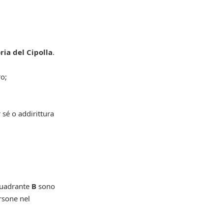
ria del Cipolla
.
ro;
sé o addirittura
 quadrante
B
sono
ersone nel