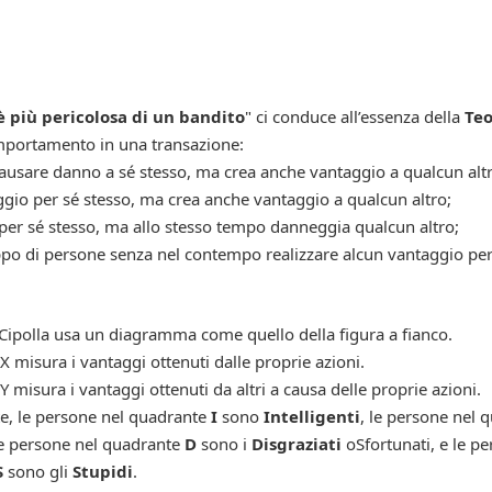
 più pericolosa di un bandito
" ci conduce all’essenza della
Teo
omportamento in una transazione:
 causare danno a sé stesso, ma crea anche vantaggio a qualcun alt
aggio per sé stesso, ma crea anche vantaggio a qualcun altro;
 per sé stesso, ma allo stesso tempo danneggia qualcun altro;
po di persone senza nel contempo realizzare alcun vantaggio per 
 Cipolla usa un diagramma come quello della figura a fianco.
 X misura i vantaggi ottenuti dalle proprie azioni.
e Y misura i vantaggi ottenuti da altri a causa delle proprie azioni.
e, le persone nel quadrante
I
sono
Intelligenti
, le persone nel
le persone nel quadrante
D
sono i
Disgraziati
oSfortunati, e le p
S
sono gli
Stupidi
.