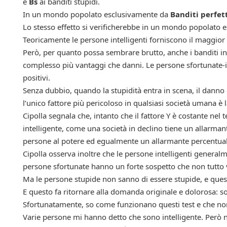
e
Bs
ai banditi stupidi.
In un mondo popolato esclusivamente da
Banditi perfet
Lo stesso effetto si verificherebbe in un mondo popolato
Teoricamente le persone intelligenti forniscono il maggior
Però, per quanto possa sembrare brutto, anche i banditi in
complesso più vantaggi che danni. Le persone sfortunate-i
positivi.
Senza dubbio, quando la stupidità entra in scena, il danno
l’unico fattore più pericoloso in qualsiasi società umana è l
Cipolla segnala che, intanto che il fattore Y è costante ne
intelligente, come una società in declino tiene un allarman
persone al potere ed egualmente un allarmante percentuale
Cipolla osserva inoltre che le persone intelligenti generalm
persone sfortunate hanno un forte sospetto che non tutto v
Ma le persone stupide non sanno di essere stupide, e ques
E questo fa ritornare alla domanda originale e dolorosa: son
Sfortunatamente, so come funzionano questi test e che no
Varie persone mi hanno detto che sono intelligente. Però