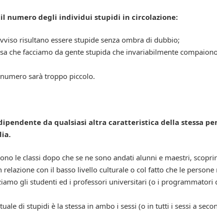
l numero degli individui stupidi in circolazione:
rovviso risultano essere stupide senza ombra di dubbio;
osa che facciamo da gente stupida che invariabilmente compaion
i numero sarà troppo piccolo.
dipendente da qualsiasi altra caratteristica della stessa pe
ia.
iscono le classi dopo che se ne sono andati alunni e maestri, scop
elazione con il basso livello culturale o col fatto che le person
iamo gli studenti ed i professori universitari (o i programmatori d
le di stupidi è la stessa in ambo i sessi (o in tutti i sessi a sec