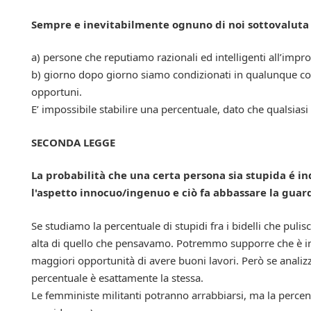
S
empre e inevitabilmente ognuno di noi sottovaluta i
a) persone che reputiamo razionali ed intelligenti all’imp
b) giorno dopo giorno siamo condizionati in qualunque c
opportuni.
E’ impossibile stabilire una percentuale, dato che qualsias
SECONDA LEGGE
La probabilità che una certa persona sia stupida é in
l'aspetto innocuo/ingenuo e ciò fa abbassare la guard
Se studiamo la percentuale di stupidi fra i bidelli che pul
alta di quello che pensavamo. Potremmo supporre che è in r
maggiori opportunità di avere buoni lavori. Però se analizz
percentuale è esattamente la stessa.
Le femministe militanti potranno arrabbiarsi, ma la percentua