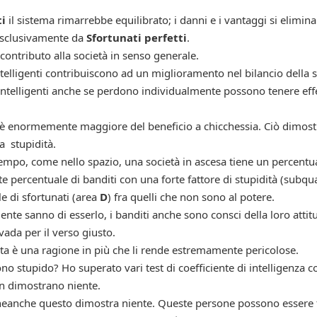
ti
il sistema rimarrebbe equilibrato; i danni e i vantaggi si elimi
 esclusivamente da
Sfortunati perfetti
.
 contributo alla società in senso generale.
telligenti contribuiscono ad un miglioramento nel bilancio della
ntelligenti anche se perdono individualmente possono tenere eff
 è enormemente maggiore del beneficio a chicchessia. Ciò dimostr
a stupidità.
l tempo, come nello spazio, una società in ascesa tiene un percent
te percentuale di banditi con una forte fattore di stupidità (subq
 di sfortunati (area
D
) fra quelli che non sono al potere.
ente sanno di esserlo, i banditi anche sono consci della loro attit
ada per il verso giusto.
ta è una ragione in più che li rende estremamente pericolose.
o stupido? Ho superato vari test di coefficiente di intelligenza co
n dimostrano niente.
 neanche questo dimostra niente. Queste persone possono essere