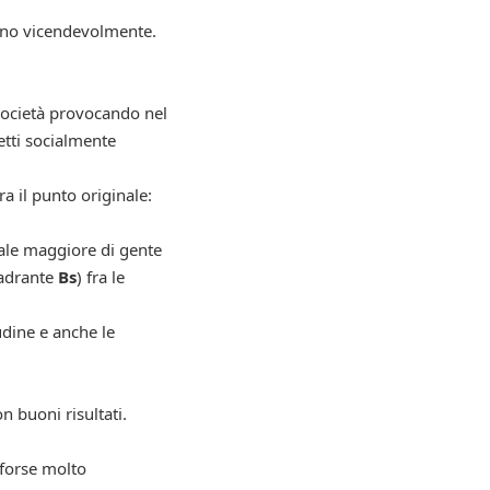
nano vicendevolmente.
 società provocando nel
etti socialmente
a il punto originale:
uale maggiore di gente
uadrante
Bs
) fra le
udine e anche le
n buoni risultati.
 forse molto