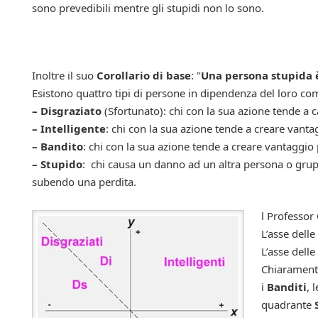
sono prevedibili mentre gli stupidi non lo sono.
Inoltre il suo
C
orollario di base
: "
Una persona stupida è
Esistono quattro tipi di persone in dipendenza del loro c
– Disgraziato
(
Sfortunato): chi con la sua azione tende a
– Intelligente
: chi con la sua azione tende a creare vant
– Bandito
: chi con la sua azione tende a creare vantaggio
– Stupido
: chi causa un danno ad un altra persona o grup
subendo una perdita.
l Professor
L’asse delle
​L’asse dell
​Chiarament
i
Banditi
, 
quadrante