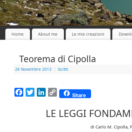
Home
About me
Le mie creazioni
Downl
Teorema di Cipolla
26 Novembre 2013
|
Scritti
Facebook
Twitter
LinkedIn
Copy
Share
Link
LE LEGGI FONDAM
di Carlo M. Cipolla,