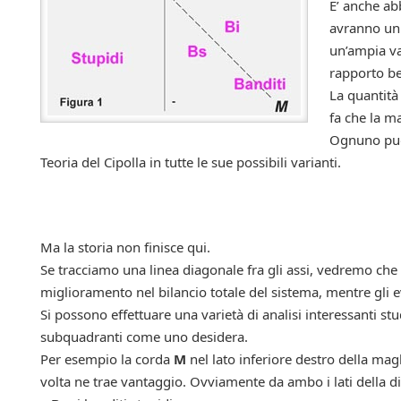
E’ anche ab
avranno un 
un’ampia va
rapporto b
La quantità
fa che la m
Ognuno può 
Teoria del Cipolla in tutte le sue possibili varianti.
Ma la storia non finisce qui.
Se tracciamo una linea diagonale fra gli assi, vedremo che t
miglioramento nel bilancio totale del sistema, mentre gli e
Si possono effettuare una varietà di analisi interessanti s
subquadranti come uno desidera.
Per esempio la corda
M
nel lato inferiore destro della ma
volta ne trae vantaggio. Ovviamente da ambo i lati della di