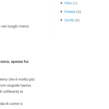
Film
(1)
Poesie
(4)
Scritti
(6)
o nei luoghi meno
rsona, spesso ha
riremo che è molto più
e non stupide hanno
i software) la
onda di come si