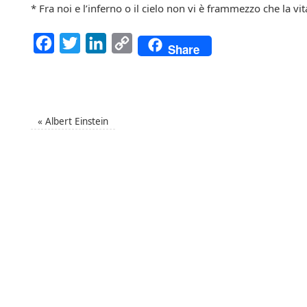
* Fra noi e l’inferno o il cielo non vi è frammezzo che la vi
Facebook
Twitter
LinkedIn
Copy
Share
Link
«
Albert Einstein