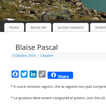
Home
About me
Le mie creazioni
Downl
Blaise Pascal
3 Ottobre 2010
|
Citazioni
Facebook
Twitter
LinkedIn
Copy
Share
Link
* Il cuore conosce ragioni, che la ragione non può compre
* La giustizia deve essere congiunta al potere, così che ci